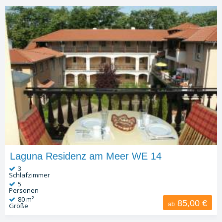
Laguna Residenz am Meer WE 14
3
Schlafzimmer
5
Personen
80 m²
85,00
€
ab
Größe